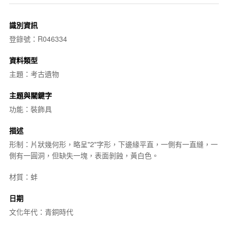
識別資訊
登錄號：R046334
資料類型
主題：考古遺物
主題與關鍵字
功能：裝飾具
描述
形制：片狀幾何形，略呈"2"字形，下邊緣平直，一側有一直縫，一
側有一圓洞，但缺失一塊，表面剝蝕，黃白色。
材質：蚌
日期
文化年代：青銅時代