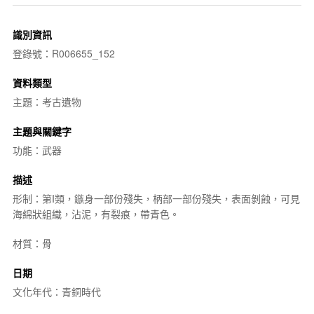
識別資訊
登錄號：R006655_152
資料類型
主題：考古遺物
主題與關鍵字
功能：武器
描述
形制：第I類，鏃身一部份殘失，柄部一部份殘失，表面剝蝕，可見
海綿狀組織，沾泥，有裂痕，帶青色。
材質：骨
日期
文化年代：青銅時代