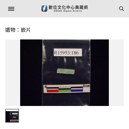
遺物：嵌片