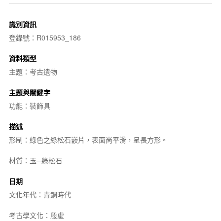
識別資訊
登錄號：R015953_186
資料類型
主題：考古遺物
主題與關鍵字
功能：裝飾具
描述
形制：綠色之綠松石嵌片，表面尚平滑，呈長方形。
材質：玉─綠松石
日期
文化年代：青銅時代
考古學文化：殷虛