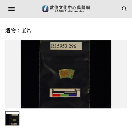
遺物：嵌片