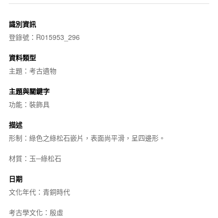
識別資訊
登錄號：R015953_296
資料類型
主題：考古遺物
主題與關鍵字
功能：裝飾具
描述
形制：綠色之綠松石嵌片，表面尚平滑，呈四邊形。
材質：玉─綠松石
日期
文化年代：青銅時代
考古學文化：殷虛