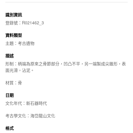
識別資訊
登錄號：R021462_3
資料類型
主題：考古遺物
描述
形制：柄端為原來之骨節部分，凹凸不平，另一端製成尖錐形，表
面光滑，沾泥。
材質：骨
日期
文化年代：新石器時代
考古學文化：海岱龍山文化
格式