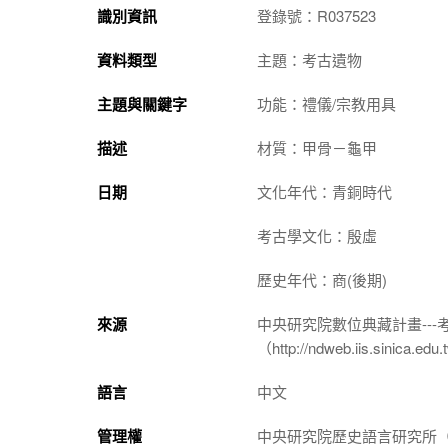
識別資訊
登錄號：R037523
資料類型
主題：考古遺物
主題與關鍵字
功能：禮儀/宗教用具
描述
材質：甲骨－龜甲
日期
文化年代：青銅時代
考古學文化：殷虛
歷史年代：商(後期)
來源
中央研究院數位典藏計畫--
（http://ndweb.iis.sinica.ed
語言
中文
管理權
中央研究院歷史語言研究所（http://