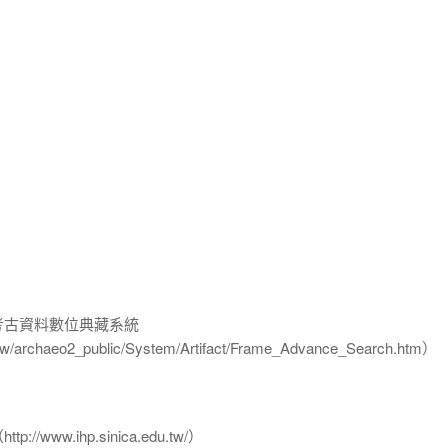
-考古資料數位典藏系統
u.tw/archaeo2_public/System/Artifact/Frame_Advance_Search.htm）
www.ihp.sinica.edu.tw/）