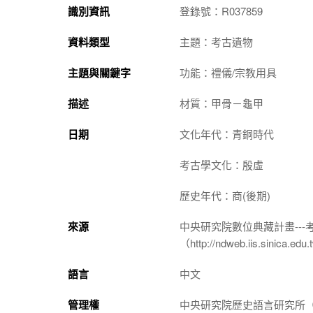
識別資訊
登錄號：R037859
資料類型
主題：考古遺物
主題與關鍵字
功能：禮儀/宗教用具
描述
材質：甲骨－龜甲
日期
文化年代：青銅時代
考古學文化：殷虛
歷史年代：商(後期)
來源
中央研究院數位典藏計畫--
（http://ndweb.iis.sinica.ed
語言
中文
管理權
中央研究院歷史語言研究所（http://