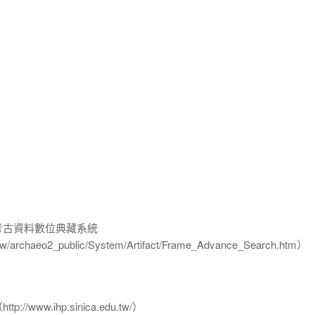
-考古資料數位典藏系統
u.tw/archaeo2_public/System/Artifact/Frame_Advance_Search.htm）
www.ihp.sinica.edu.tw/）