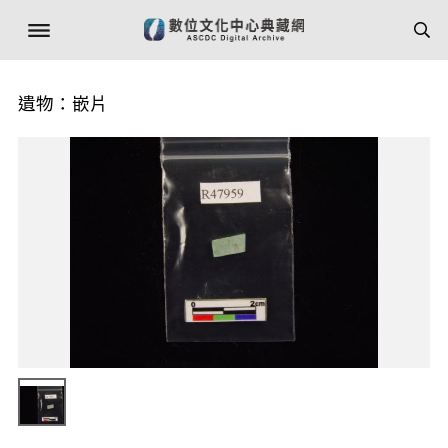
遺物：嵌片