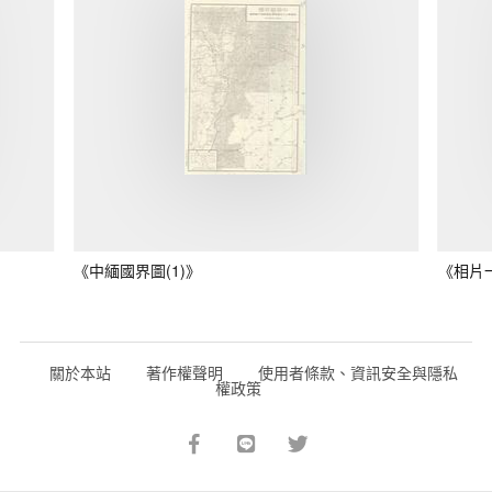
《中緬國界圖(1)》
《相片
關於本站
著作權聲明
使用者條款、資訊安全與隱私
權政策