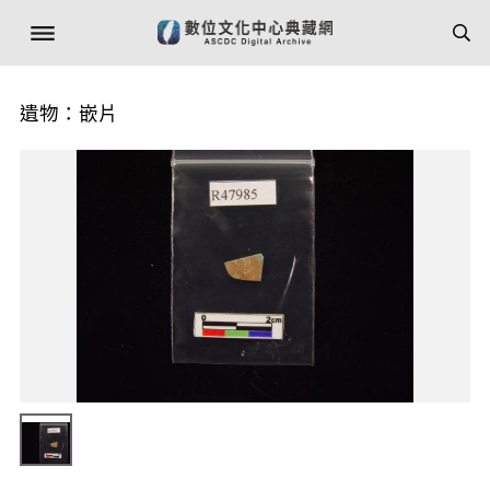
遺物：嵌片