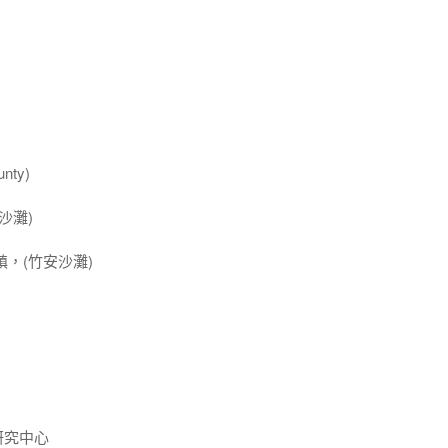
nty)
沙灘)
，(竹安沙灘)
研究中心