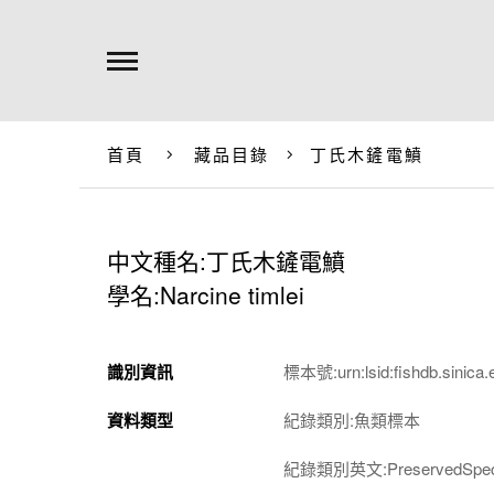
首頁
藏品目錄
丁氏木鏟電鱝
中文種名:丁氏木鏟電鱝
學名:Narcine timlei
識別資訊
標本號:urn:lsid:fishdb.sinica.
資料類型
紀錄類別:魚類標本
紀錄類別英文:PreservedSpec