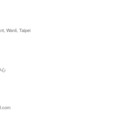
, Wanli, Taipei
中心
l.com