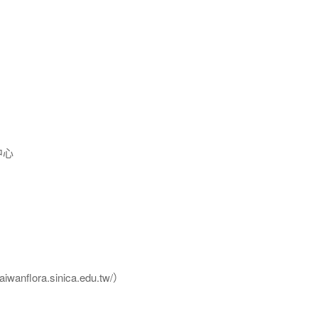
中心
flora.sinica.edu.tw/）