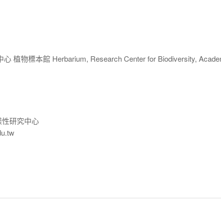
 Herbarium, Research Center for Biodiversity, Acade
樣性研究中心
du.tw