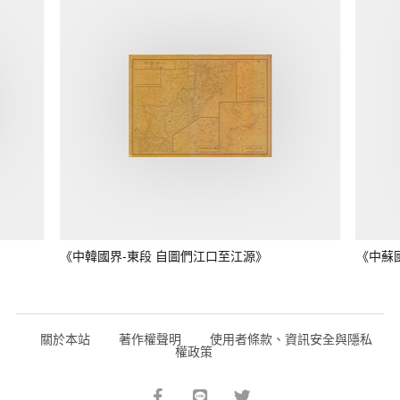
《中韓國界-東段 自圖們江口至江源》
《中蘇
關於本站
著作權聲明
使用者條款、資訊安全與隱私
權政策