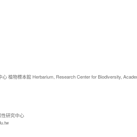
 Herbarium, Research Center for Biodiversity, Acade
樣性研究中心
du.tw