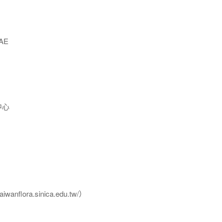
AE
中心
flora.sinica.edu.tw/）