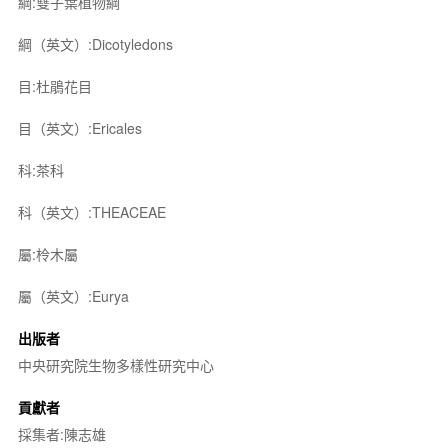
綱:雙子葉植物綱
綱（英文）:Dicotyledons
目:杜鵑花目
目（英文）:Ericales
科:茶科
科（英文）:THEACEAE
屬:柃木屬
屬（英文）:Eurya
出版者
中央研究院生物多樣性研究中心
貢獻者
採集者:陳志雄