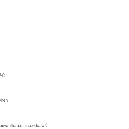
中心
hen
flora.sinica.edu.tw/）