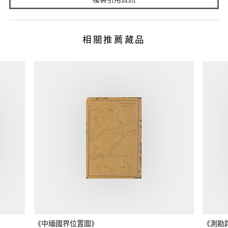
相關推薦藏品
《中緬國界位置圖》
《測勘