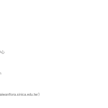
中心
n
flora.sinica.edu.tw/）