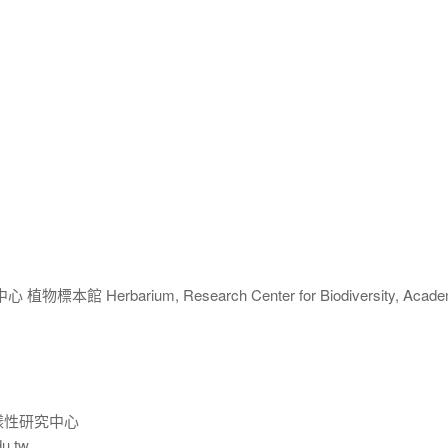
 Herbarium, Research Center for Biodiversity, Acade
樣性研究中心
du.tw