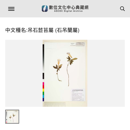
中文種名:吊石苣苔屬 (石吊蘭屬)