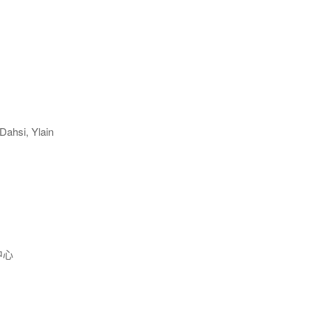
ahsi, Ylain
中心