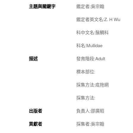
主題與關鍵字
鑑定者:吳宗翰
鑑定者英文名:Z. H Wu
科中文名:鬚鯛科
科名:Mullidae
描述
發育階段:Adult
標本部位:
採集方法:底拖網
採集方法:
出版者
負責人:邵廣昭
貢獻者
採集者:吳宗翰