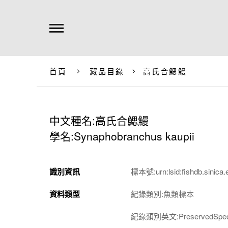
首頁
藏品目錄
高氏合鰓鰻
中文種名:高氏合鰓鰻
學名:Synaphobranchus kaupii
識別資訊
標本號:urn:lsid:fishdb.sinica.
資料類型
紀錄類別:魚類標本
紀錄類別英文:PreservedSpec