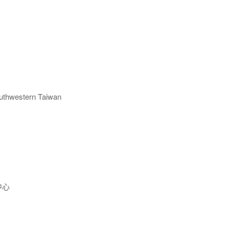
thwestern Taiwan
中心