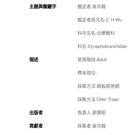
主題與關鍵字
鑑定者:吳宗翰
鑑定者英文名:Z. H Wu
科中文名:合鰓鰻科
科名:Synaphobranchidae
描述
發育階段:Adult
標本部位:
採集方法:網板底拖網
採集方法:Otter Trawl
出版者
負責人:邵廣昭
貢獻者
採集者:吳宗翰