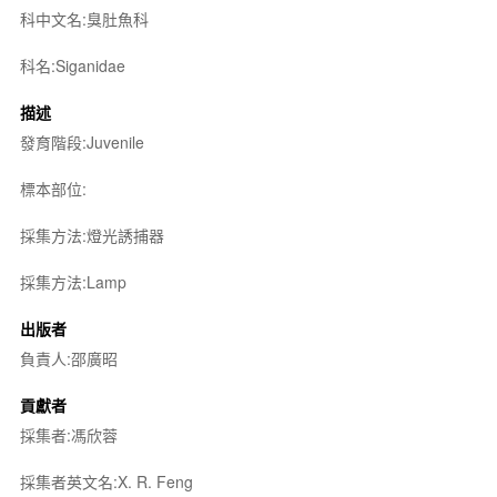
科中文名:臭肚魚科
科名:Siganidae
描述
發育階段:Juvenile
標本部位:
採集方法:燈光誘捕器
採集方法:Lamp
出版者
負責人:邵廣昭
貢獻者
採集者:馮欣蓉
採集者英文名:X. R. Feng