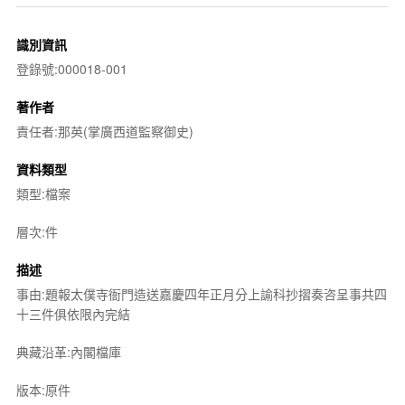
識別資訊
登錄號:000018-001
著作者
責任者:那英(掌廣西道監察御史)
資料類型
類型:檔案
層次:件
描述
事由:題報太僕寺衙門造送嘉慶四年正月分上諭科抄摺奏咨呈事共四
十三件俱依限內完結
典藏沿革:內閣檔庫
版本:原件