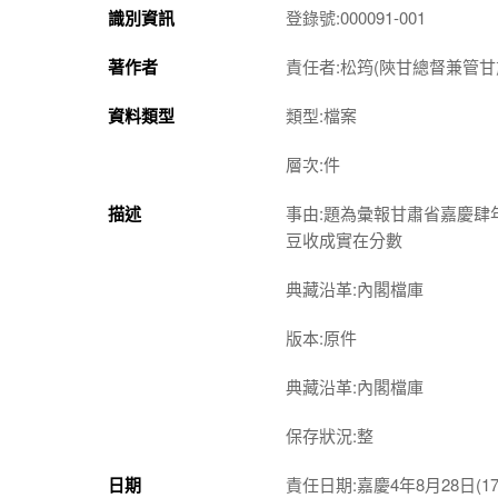
識別資訊
登錄號:000091-001
著作者
責任者:松筠(陝甘總督兼管甘
資料類型
類型:檔案
層次:件
描述
事由:題為彙報甘肅省嘉慶
豆收成實在分數
典藏沿革:內閣檔庫
版本:原件
典藏沿革:內閣檔庫
保存狀況:整
日期
責任日期:嘉慶4年8月28日(179