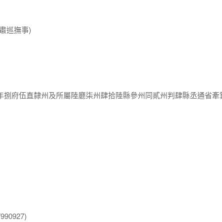
肅巡撫事)
肆年捌府伍直隸州及所屬陸廳柒州肆拾陸縣參州同貳州判肆縣丞通省牽
90927)