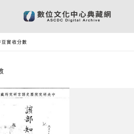
麥豆實收分數
數