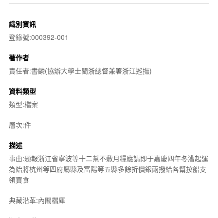
識別資訊
登錄號:000392-001
著作者
責任者:書麟(協辦大學士閩浙總督兼署浙江巡撫)
資料類型
類型:檔案
層次:件
描述
事由:題報浙江省寧波等十二幫不敷月糧應請即于嘉慶四年冬漕起運
為始將杭州等四府屬縣及富陽等五縣多餘折價銀兩撥給各幫按船支
領買食
典藏沿革:內閣檔庫