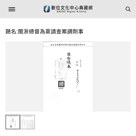
題名:閩浙總督為稟請查案調劑事