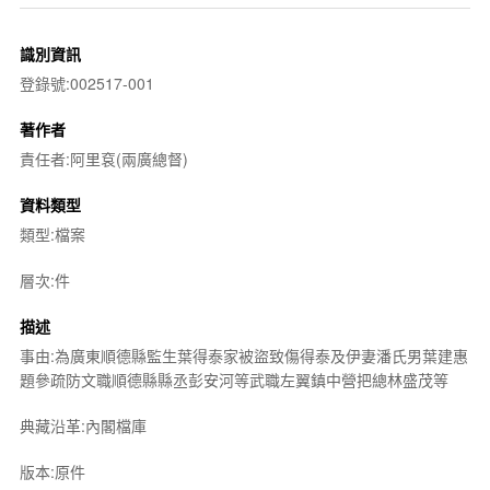
識別資訊
登錄號:002517-001
著作者
責任者:阿里袞(兩廣總督)
資料類型
類型:檔案
層次:件
描述
事由:為廣東順德縣監生葉得泰家被盜致傷得泰及伊妻潘氏男葉建惠
題參疏防文職順德縣縣丞彭安河等武職左翼鎮中營把總林盛茂等
典藏沿革:內閣檔庫
版本:原件