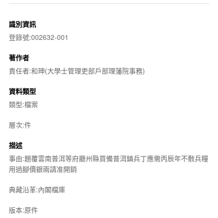
識別資訊
登錄號:002632-001
著作者
責任者:和珅(大學士管理吏部戶部理藩院事務)
資料類型
類型:檔案
層次:件
描述
事由:題覆雲南普洱等府廳州縣買備普洱鎮兵丁應需丙辰年不敷兵糧
用過腳價銀兩請准開銷
典藏沿革:內閣檔庫
版本:原件