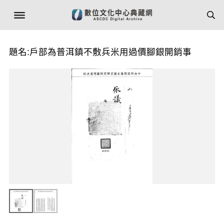
題名:戶部為普洱鎮不敷兵米用過價腳銀開銷事