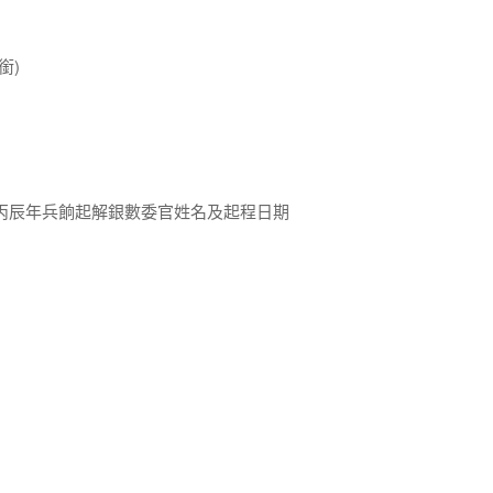
銜)
丙辰年兵餉起解銀數委官姓名及起程日期