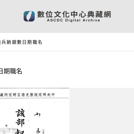
陝兵餉銀數日期職名
日期職名