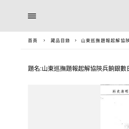
首頁
藏品目錄
山東巡撫題報起解協
題名:山東巡撫題報起解協陝兵餉銀數