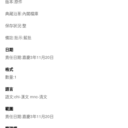
版本:原件
典藏沿革:內閣檔庫
保存狀況:整
備註:批示:藍批
日期
責任日期:嘉慶3年11月20日
格式
數量:1
語言
語文:chi-漢文 mnc-清文
範圍
責任日期:嘉慶3年11月20日