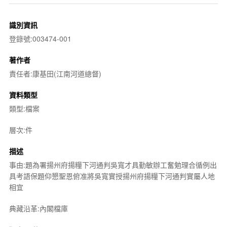
識別資訊
登錄號:003474-001
著作者
責任者:康基田(江南河道總督)
資料類型
類型:檔案
層次:件
描述
事由:題為署揚州府揚糧下河通判吳寬才具勤敏辦工奮勉理合循例出
具考語保題仰懇聖恩俯准將吳寬實授揚州府揚糧下河通判實屬人地
相宜
典藏沿革:內閣檔庫