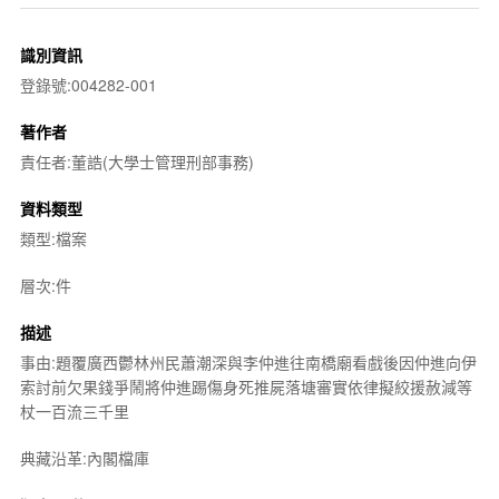
識別資訊
登錄號:004282-001
著作者
責任者:董誥(大學士管理刑部事務)
資料類型
類型:檔案
層次:件
描述
事由:題覆廣西鬱林州民蕭潮深與李仲進往南橋廟看戲後因仲進向伊
索討前欠果錢爭鬧將仲進踢傷身死推屍落塘審實依律擬絞援赦減等
杖一百流三千里
典藏沿革:內閣檔庫