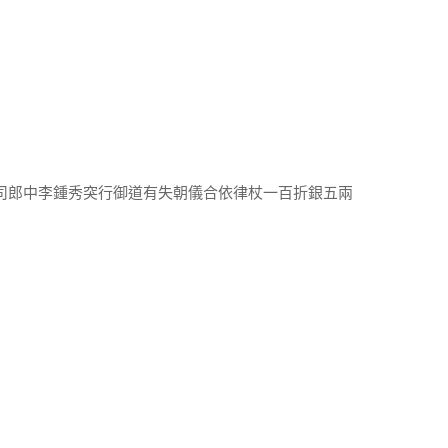
南司郎中李鍾秀突行御道有失朝儀合依律杖一百折銀五兩