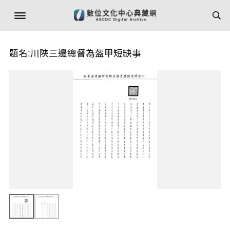
題名:川陝三邊總督為盔甲短缺事