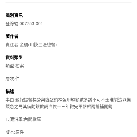
識別資訊
登錄號:007753-001
著作者
責任者:金礪(川陝三邊總督)
資料類型
類型:檔案
層次:件
描述
事由:題報提督標營與臨鞏鎮標盔甲缺額數多誠不可不亟准製造以備
緩急之需其借動銀數請准俟十三年徵完軍器銀兩抵補開銷
典藏沿革:內閣檔庫
版本:原件