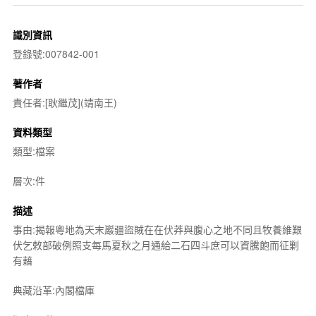
識別資訊
登錄號:007842-001
著作者
責任者:[耿繼茂](靖南王)
資料類型
類型:檔案
層次:件
描述
事由:揭報粵地為天末巖疆盜賊在在伏莽與腹心之地不同且牧養維艱
伏乞敕部破例照支每馬夏秋之月通給二石四斗庶可以資騰飽而征剿
有藉
典藏沿革:內閣檔庫