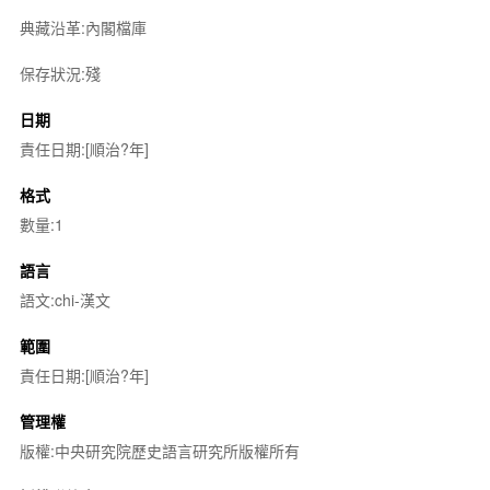
典藏沿革:內閣檔庫
保存狀況:殘
日期
責任日期:[順治?年]
格式
數量:1
語言
語文:chi-漢文
範圍
責任日期:[順治?年]
管理權
版權:中央研究院歷史語言研究所版權所有