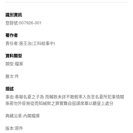
識別資訊
登錄號:007926-001
著作者
責任者:張王治(工科給事中)
資料類型
類型:檔案
層次:件
描述
事由:奏報名夏之子為 而贓款未詳不敢輕率入告至名夏所犯事情關
係密勿外臣無從而知緘默之罪實難自逭謹席藁以聽皇上處分
典藏沿革:內閣檔庫
版本:原件