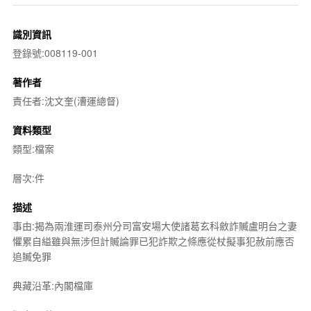
識別資訊
登錄號:008119-001
著作者
責任者:沈文奎(漕運總督)
資料類型
類型:檔案
層次:件
描述
事由:揭為兩淮運司泰州分司富安場大使諸葛玄科斂詐贓盧明台之妻
懼累自縊雖與無涉但計贓論罪已犯詐欺之條應從杖擬事犯赦前應否
追贓免罪
典藏沿革:內閣檔庫