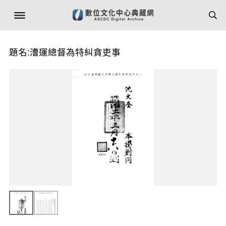
題名:漕運總督為特糾貪吏事