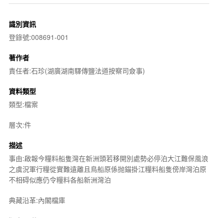
識別資訊
登錄號:008691-001
著作者
責任者:石珍(湖廣湖南驛傳鹽法道按察司僉事)
資料類型
類型:檔案
層次:件
描述
事由:啟報今糧料船隻灣在新洲頭若移開別處勢必停泊大江難保風浪
之虞況軍行糧從實難遠離且鳥船原係抛錨掛江糧料船隻傍岸灣泊原
不相碍似應仍令糧料各船新洲灣泊
典藏沿革:內閣檔庫