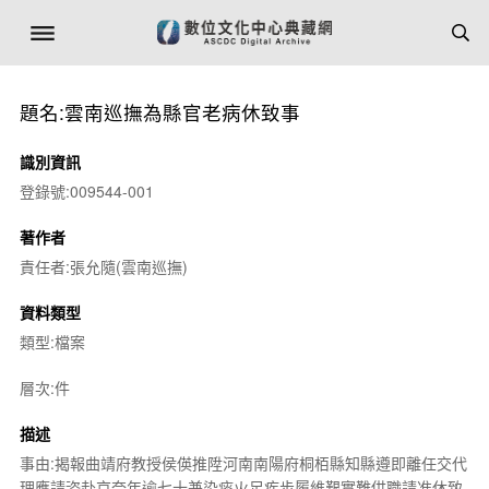
題名:雲南巡撫為縣官老病休致事
識別資訊
登錄號:009544-001
著作者
責任者:張允隨(雲南巡撫)
資料類型
類型:檔案
層次:件
描述
事由:揭報曲靖府教授侯偀推陞河南南陽府桐栢縣知縣遵即離任交代
理應請咨赴京奈年逾七十兼染痰火足疾步履維艱實難供職請准休致