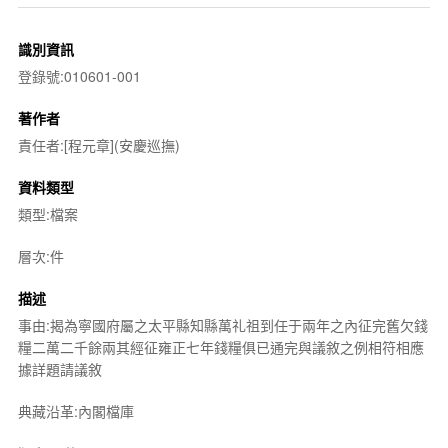
識別資訊
登錄號:010601-001
著作者
責任者:[程元章](安慶巡撫)
資料類型
類型:檔案
層次:件
描述
事由:揭為寧國府屬之太平縣知縣萬礼祖到任于兩年之內征完舊欠錢
糧二萬二千餘兩其經征雍正七年錢糧俱已通完與議敘之例相符相應
據詳題請議敘
典藏沿革:內閣檔庫