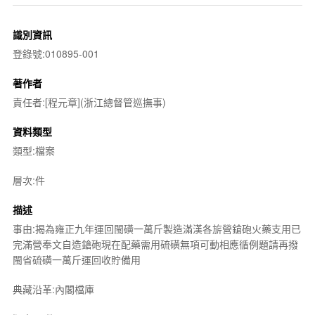
識別資訊
登錄號:010895-001
著作者
責任者:[程元章](浙江總督管巡撫事)
資料類型
類型:檔案
層次:件
描述
事由:揭為雍正九年運回閩磺一萬斤製造滿漢各旂營鎗砲火藥支用已
完滿營奉文自造鎗砲現在配藥需用硫磺無項可動相應循例題請再撥
閩省硫磺一萬斤運回收貯備用
典藏沿革:內閣檔庫