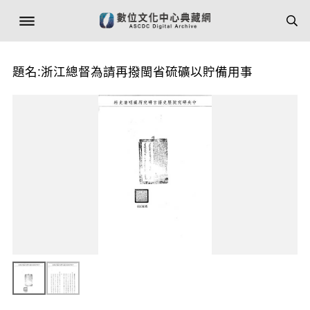
題名:浙江總督為請再撥閩省硫礦以貯備用事