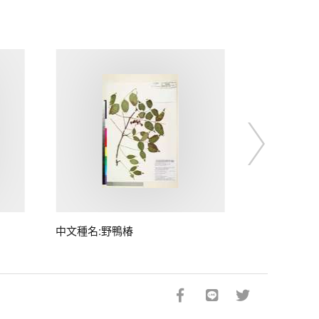
中文種名:野鴨椿