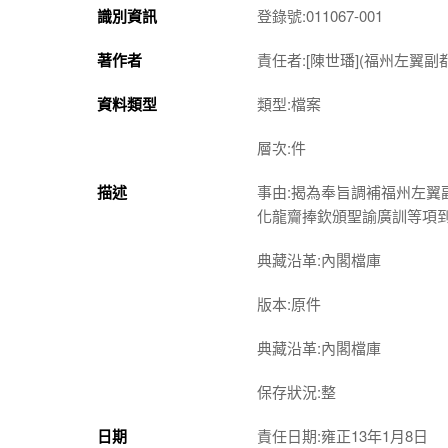
識別資訊
登錄號:011067-001
著作者
責任者:[陳世璠](福州左翼副
資料類型
類型:檔案
層次:件
描述
事由:揭為奉旨調補福州左
化龍齎捧欽頒聖諭廣訓等項
典藏沿革:內閣檔庫
版本:原件
典藏沿革:內閣檔庫
保存狀況:整
日期
責任日期:雍正13年1月8日