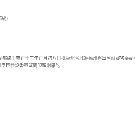
都統)
翼副都統于雍正十三年正月初八日抵福州省城准福州將軍阿爾賽咨委副
到臣臣恭設香案望闕叩頭謝恩訖