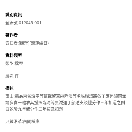
識別資訊
登錄號:012045-001
著作者
責任者:[顧琮](漕運總督)
資料類型
類型:檔案
層次:件
描述
事由:揭為東省濟寧等幫截留直隸靜海等處船糧請將各丁應追銀兩無
論多寡一體准其援照臨清等幫減運丁船透支錢糧分作三年扣還之例
自乾隆九年起分作三年按數扣還
典藏沿革:內閣檔庫