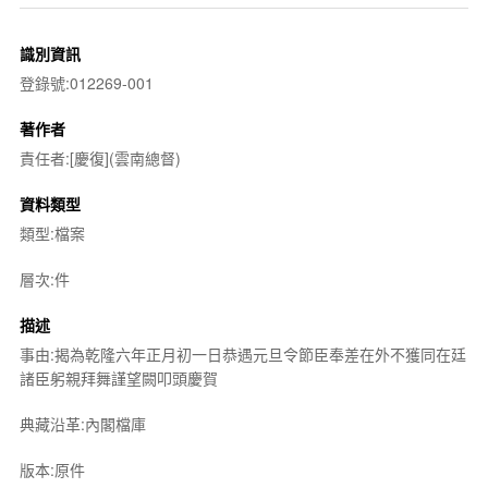
識別資訊
登錄號:012269-001
著作者
責任者:[慶復](雲南總督)
資料類型
類型:檔案
層次:件
描述
事由:揭為乾隆六年正月初一日恭遇元旦令節臣奉差在外不獲同在廷
諸臣躬親拜舞謹望闕叩頭慶賀
典藏沿革:內閣檔庫
版本:原件