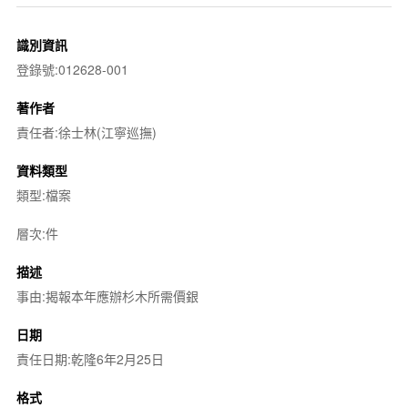
識別資訊
登錄號:012628-001
著作者
責任者:徐士林(江寧巡撫)
資料類型
類型:檔案
層次:件
描述
事由:揭報本年應辦杉木所需價銀
日期
責任日期:乾隆6年2月25日
格式