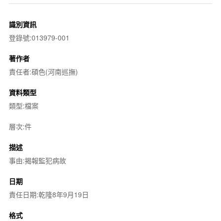
識別資訊
登錄號:013979-001
著作者
責任者:碩色(河南巡撫)
資料類型
類型:檔案
層次:件
描述
事由:揭報監犯病故
日期
責任日期:乾隆8年9月19日
格式