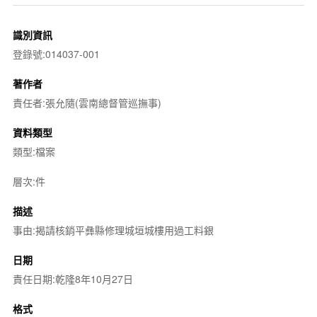
識別資訊
登錄號:014037-001
著作者
責任者:張允隨(雲南總督管巡撫事)
資料類型
類型:檔案
層次:件
描述
事由:揭請核銷平彝縣修理城垣城樓用過工料銀
日期
責任日期:乾隆8年10月27日
格式