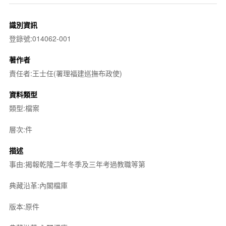
識別資訊
登錄號:014062-001
著作者
責任者:王士任(署理福建巡撫布政使)
資料類型
類型:檔案
層次:件
描述
事由:揭報乾隆二年冬季及三年考過教職等第
典藏沿革:內閣檔庫
版本:原件