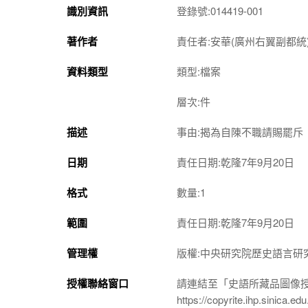
識別資訊
登錄號:014419-001
著作者
責任者:安華(廣州右翼副都統
資料類型
類型:檔案
層次:件
描述
事由:揭為自陳不職請賜罷斥
日期
責任日期:乾隆7年9月20日
格式
數量:1
範圍
責任日期:乾隆7年9月20日
管理權
版權:中央研究院歷史語言研
授權聯絡窗口
請連結至「史語所藏品圖像
https://copyrite.ihp.sinica.