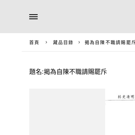
首頁
藏品目錄
揭為自陳不職請賜罷
題名:揭為自陳不職請賜罷斥