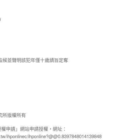
)
監候並聲明該犯年僅十歲請旨定奪
究所版權所有
授權申請」網站申請授權，網址：
edu.tw/ihponlinec/ihponline?@@0.8397848014139848