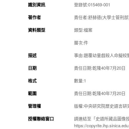
識別資訊
登錄號:015469-001
著作者
責任者:舒赫德(大學士管刑部
資料類型
類型:檔案
層次:件
描述
事由:題覆幼童戲殺人命擬絞
日期
責任日期:乾隆40年7月20日
格式
數量:1
範圍
責任日期:乾隆40年7月20日
管理權
版權:中央研究院歷史語言研
授權聯絡窗口
請連結至「史語所藏品圖像
https://copyrite.ihp.sinica.