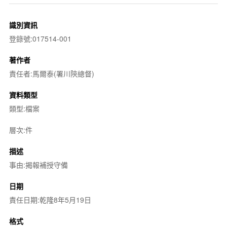
識別資訊
登錄號:017514-001
著作者
責任者:馬爾泰(署川陝總督)
資料類型
類型:檔案
層次:件
描述
事由:揭報補授守備
日期
責任日期:乾隆8年5月19日
格式