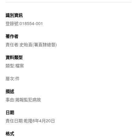
識別資訊
登錄號:018554-001
著作者
責任者:史貽直(署直隸總督)
資料類型
類型:檔案
層次:件
描述
事由:揭報監犯病故
日期
責任日期:乾隆8年4月20日
格式